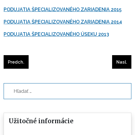
PODUJATIA ŠPECIALIZOVANÉHO ZARIADENIA 2015
PODUJATIA ŠPECIALIZOVANÉHO ZARIADENIA 2014
PODUJATIA ŠPECIALIZOVANÉHO ÚSEKU 2013
Predchádzajúci článok: Výlet na ČERVENÝ KAMEŇ
Nasleduj
Predch.
Nasl.
Hľadať...
Užitočné informácie