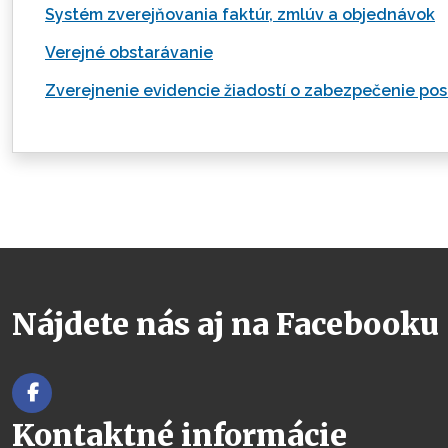
Systém zverejňovania faktúr, zmlúv a objednávok
Verejné obstarávanie
Zverejnenie evidencie žiadostí o zabezpečenie pos
Nájdete nás aj na Facebooku
Kontaktné informácie