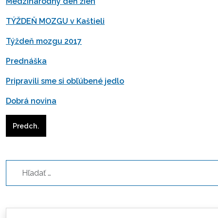
Medzinárodný deň žien
TÝŽDEŇ MOZGU v Kaštieli
Týždeň mozgu 2017
Prednáška
Pripravili sme si obľúbené jedlo
Dobrá novina
Predchádzajúci článok: Ekonomicky oprávnené náklady za
Predch.
Hľadať...