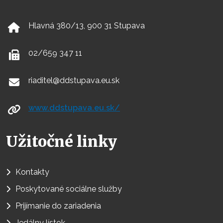
Hlavná 380/13, 900 31 Stupava
02/659 347 11
riaditel@ddstupava.eu.sk
www.ddstupava.eu.sk/
Užitočné linky
Kontakty
Poskytované sociálne služby
Prijímanie do zariadenia
Jedálny lístok