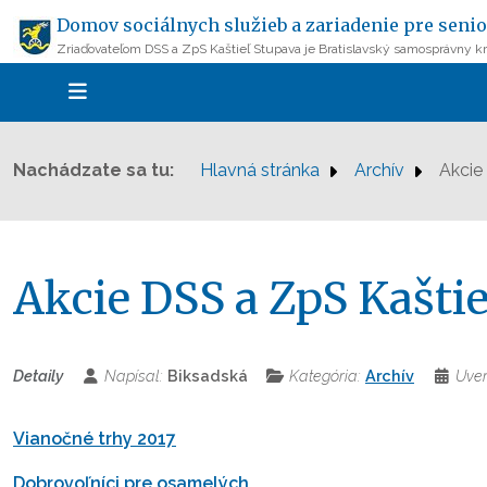
Domov sociálnych služieb a zariadenie pre senio
Zriaďovateľom DSS a ZpS Kaštieľ Stupava je Bratislavský samosprávny kr
Nachádzate sa tu:
Hlavná stránka
Archív
Akcie
Akcie DSS a ZpS Kaštie
Detaily
Napísal:
Biksadská
Kategória:
Archív
Uver
Vianočné trhy 2017
Dobrovoľníci pre osamelých