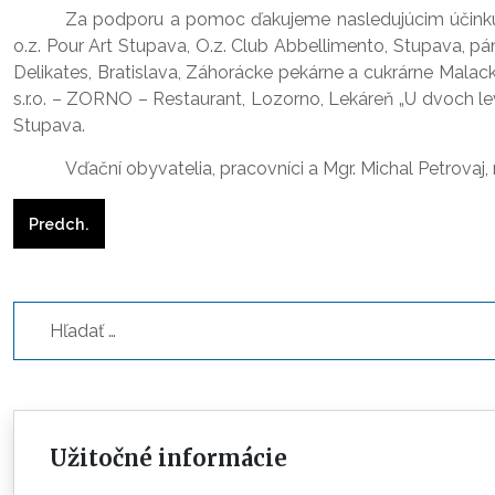
Za podporu a pomoc ďakujeme nasledujúcim účinkuj
o.z. Pour Art Stupava, O.z. Club Abbellimento, Stupava, pá
Delikates, Bratislava, Záhorácke pekárne a cukrárne Malac
s.r.o. – ZORNO – Restaurant, Lozorno, Lekáreň „U dvoch lev
Stupava.
Vďační obyvatelia, pracovníci a Mgr. Michal Petrovaj, ri
Predchádzajúci článok: zákazka na dodanie tovaru - cukor,
Predch.
Hľadať...
Užitočné informácie