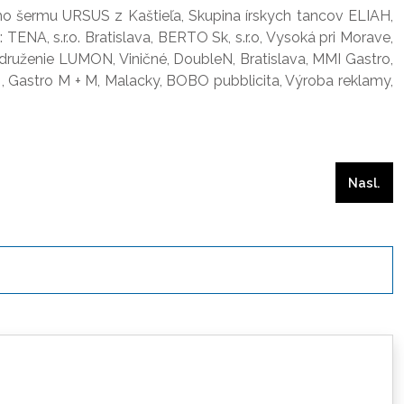
o šermu URSUS z Kaštieľa, Skupina írskych tancov ELIAH,
ENA, s.r.o. Bratislava, BERTO Sk, s.r.o, Vysoká pri Morave,
združenie LUMON, Viničné, DoubleN, Bratislava, MMI Gastro,
a , Gastro M + M, Malacky, BOBO pubblicita, Výroba reklamy,
Nasleduj
Nasl.