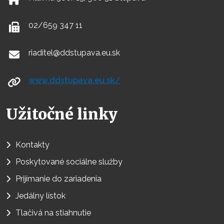
02/659 347 11
riaditel@ddstupava.eu.sk
www.ddstupava.eu.sk/
Užitočné linky
Kontakty
Poskytované sociálne služby
Prijímanie do zariadenia
Jedálny lístok
Tlačivá na stiahnutie