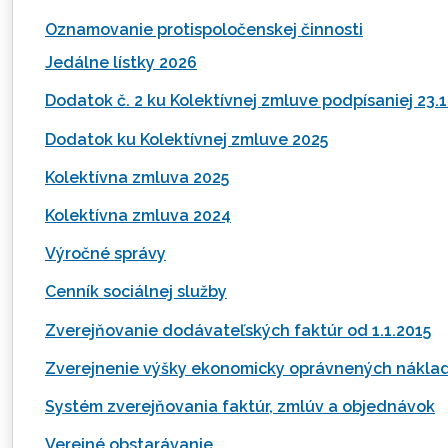
Oznamovanie protispoločenskej činnosti
Jedálne lístky 2026
Dodatok č. 2 ku Kolektívnej zmluve podpísaniej 23.
Dodatok ku Kolektívnej zmluve 2025
Kolektívna zmluva 2025
Kolektívna zmluva 2024
Výročné správy
Cenník sociálnej služby
Zverejňovanie dodávateľských faktúr od 1.1.2015
Zverejnenie výšky ekonomicky oprávnených nákla
Systém zverejňovania faktúr, zmlúv a objednávok
Verejné obstarávanie