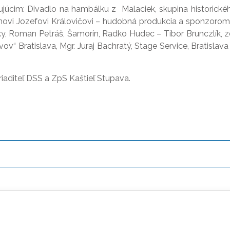
úcim: Divadlo na hambálku z Malaciek, skupina historickéh
novi Jozefovi Královičovi – hudobná produkcia a sponzorom: T
ky, Roman Petráš, Šamorín, Radko Hudec – Tibor Brunczlík, 
ov“ Bratislava, Mgr. Juraj Bachratý, Stage Service, Bratislav
aditeľ DSS a ZpS Kaštieľ Stupava.
 cukrovinky, kakao, čokoláda, sirupy