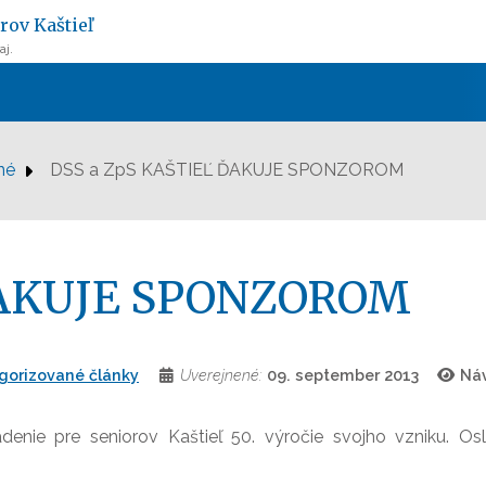
rov Kaštieľ
aj.
né
DSS a ZpS KAŠTIEĽ ĎAKUJE SPONZOROM
ĎAKUJE SPONZOROM
gorizované články
Uverejnené:
09. september 2013
Náv
denie pre seniorov Kaštieľ 50. výročie svojho vzniku. Os