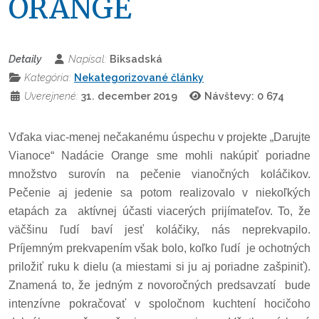
ORANGE
Detaily
Napísal:
Biksadská
Kategória:
Nekategorizované články
Uverejnené:
31. december 2019
Návštevy: 0
674
Vďaka viac-menej nečakanému úspechu v projekte „Darujte
Vianoce“
Nadácie Orange sme mohli nakúpiť poriadne
množstvo surovín na pečenie vianočných koláčikov.
Pečenie aj jedenie sa potom realizovalo v niekoľkých
etapách za
aktívnej účasti viacerých prijímateľov. To, že
väčšinu ľudí baví jesť koláčiky, nás neprekvapilo.
Príjemným prekvapením však bolo, koľko ľudí
je ochotných
priložiť ruku k dielu (a miestami si ju aj poriadne zašpiniť).
Znamená to, že jedným z novoročných predsavzatí
bude
intenzívne pokračovať v spoločnom kuchtení hocičoho