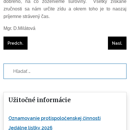
dobrého, na čo zoženieme suroviny.
Všetky získané
zručnosti sa nám určite zídu a okrem toho je to naozaj
príjemne strávený čas.
Mgr. D.Milátová
Predchádzajúci článok: INŠPIRUJÚCE STRETNUTIE
Nasleduj
Predch.
Nasl.
Hľadať...
Užitočné informácie
Oznamovanie protispoločenskej činnosti
Jedálne lístky 2026