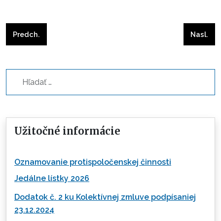
Predchádzajúci článok: Veľký Meder
Nasleduj
Predch.
Nasl.
Hľadať...
Užitočné informácie
Oznamovanie protispoločenskej činnosti
Jedálne lístky 2026
Dodatok č. 2 ku Kolektívnej zmluve podpísaniej
23.12.2024