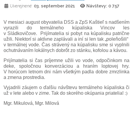
Uverejnené:
03. september 2021
Návštevy: 0
757
V mesiaci august obyvatelia DSS a ZpS Kaštieľ s nadšením
vyrazili do termálneho kúpaliska Vincov les
v Sládkovičove.
Prijímatelia si pobyt na kúpalisku patrične
užili. Niektorí si aktívne zaplávali a iní si len tak „poleňošili“
v termálnej vode. Čas strávený na kúpalisku sme si vyplnili
ochutnávaním lokálnych dobrôt zo stánku, kofolou a kávou.
Prijímatelia si čas príjemne užili vo vode, odpočinkom na
deke, spoločnou konverzáciou a hraním loptovej hry.
V horúcom letnom dni nám všetkým padla dobre zmrzlinka
a zmena prostredia.
Vyjadrili záujem o ďalšiu návštevu termálneho kúpaliska či
už v lete alebo v zime. Tak do skorého okúpania priatelia!
:
)
Mgr. Mikulová, Mgr. Milová