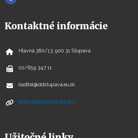
Kontaktné informácie
Hlavná 380/13, 900 31 Stupava
02/659 347 11
riaditel@ddstupava.eu.sk
www.ddstupava.eu.sk/
Užitočné linky