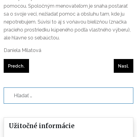
pomocou. Spoločným menovateľom je snaha postarať
sa o svoje veci, nežiadať pomoc a obsluhu tam, kde ju
nepotrebujem. Súvisí to aj s voňavou bielizňou (značka
pracieho prostriedku kúpeného podľa vlastného výberu),
ale hlavne so sebaúctou.
Daniela Milatová
Predchádzajúci článok: Leto s piatou vlnou ochorenia COV
Nasledu
Predch.
Nasl.
Hľadať...
Užitočné informácie