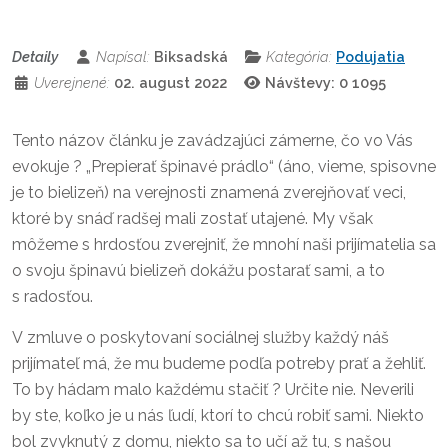
Detaily
Napísal:
Biksadská
Kategória:
Podujatia
Uverejnené:
02. august 2022
Návštevy: 0
1095
Tento názov článku je zavádzajúci zámerne, čo vo Vás
evokuje ? „Prepierať špinavé prádlo“ (áno, vieme, spisovne
je to bielizeň) na verejnosti znamená zverejňovať veci,
ktoré by snáď radšej mali zostať utajené. My však
môžeme s hrdosťou zverejniť, že mnohí naši prijímatelia sa
o svoju špinavú bielizeň dokážu postarať sami, a to
s radosťou.
V zmluve o poskytovaní sociálnej služby každý náš
prijímateľ má, že mu budeme podľa potreby prať a žehliť.
To by hádam malo každému stačiť ? Určite nie. Neverili
by ste, koľko je u nás ľudí, ktorí to chcú robiť sami. Niekto
bol zvyknutý z domu, niekto sa to učí až tu, s našou