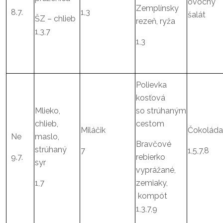
ovocný
Zemplínsky
8.7.
1,3
šalát
ŠZ – chlieb
rezeň, ryža
1,3,7
1,3
Polievka
kosťová
Mlieko,
so strúhaným
chlieb,
cestom
Miláčik
Čokoláda
Ne
maslo,
Bravčové
strúhaný
7
1,5,7,8
9.7.
rebierko
syr
vyprážané,
1,7
zemiaky,
kompót
1,3,7,9