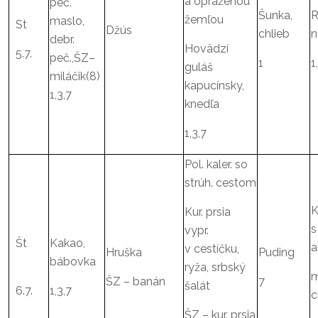
a opraženou
peč.
Šunka,
R
žemľou
maslo,
St
Džús
chlieb
n
debr.
Hovädzí
5.7.
peč.,ŠZ–
1
1
guláš
miláčik(8)
kapucínsky,
1,3,7
knedľa
1,3,7
Pol. kaler. so
strúh. cestom
K
Kur. prsia
s
vypr.
Št
Kakao,
a
v cestíčku,
Hruška
Puding
bábovka
ryža, srbský
m
ŠZ – banán
7
šalát
6.7.
1,3,7
c
ŠZ – kur. prsia