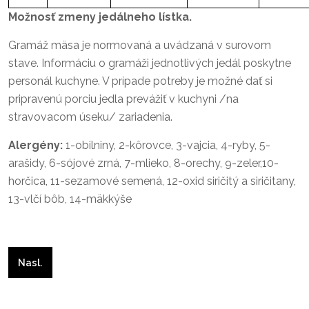
Možnosť zmeny jedálneho lístka.
Gramáž mäsa je normovaná a uvádzaná v surovom
stave. Informáciu o gramáži jednotlivých jedál poskytne
personál kuchyne. V prípade potreby je možné dať si
pripravenú porciu jedla prevážiť v kuchyni /na
stravovacom úseku/ zariadenia.
Alergény:
1-obilniny, 2-kôrovce, 3-vajcia, 4-ryby, 5-
arašidy, 6-sójové zrná, 7-mlieko, 8-orechy, 9-zeler,10-
horčica, 11-sezamové semená, 12-oxid siričitý a siričitany,
13-vlčí bôb, 14-mäkkýše
Nasledujúci článok: Jedálny lístok 27.týždeň
Nasl.