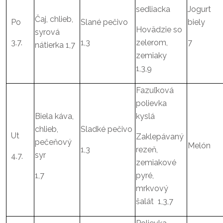
sedliacka
Jogurt
Čaj, chlieb,
Po
Slané pečivo
biely
Hovädzie so
syrová
3.7.
1,3
zelerom,
7
nátierka 1,7
zemiaky
1,3,9
Fazuľková
polievka
Biela káva,
kyslá
chlieb,
Sladké pečivo
Ut
Zaklepávaný
pečeňový
Melón
1,3
rezeň,
syr
4.7.
zemiakové
1,7
pyré,
mrkvový
šalát 1,3,7