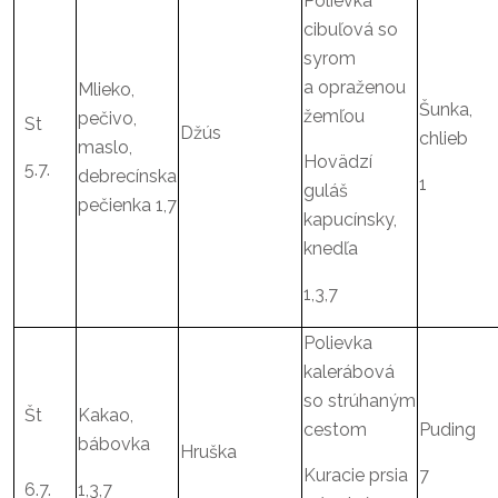
Polievka
cibuľová so
syrom
a opraženou
Mlieko,
Šunka,
žemľou
pečivo,
St
Džús
chlieb
maslo,
Hovädzí
5.7.
debrecínska
1
guláš
pečienka 1,7
kapucínsky,
knedľa
1,3,7
Polievka
kalerábová
so strúhaným
Št
Kakao,
cestom
Puding
bábovka
Hruška
Kuracie prsia
7
6.7.
1,3,7