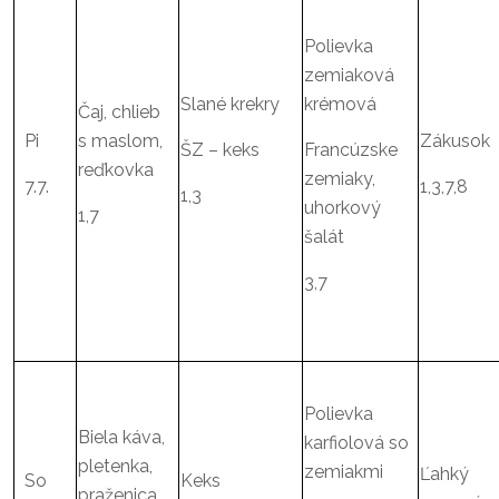
Polievka
zemiaková
Slané krekry
krémová
Čaj, chlieb
Pi
s maslom,
Zákusok
ŠZ – keks
Francúzske
reďkovka
zemiaky,
7.7.
1,3,7,8
1,3
uhorkový
1,7
šalát
3,7
Polievka
Biela káva,
karfiolová so
pletenka,
zemiakmi
Ľahký
So
Keks
praženica