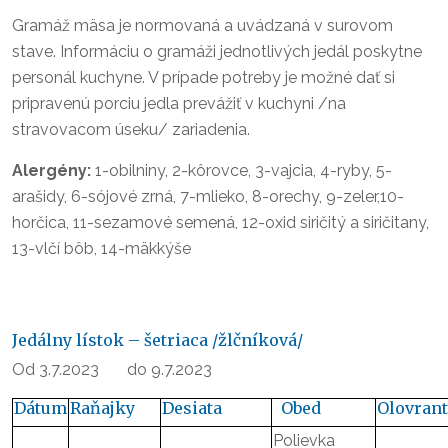
Gramáž mäsa je normovaná a uvádzaná v surovom
stave. Informáciu o gramáži jednotlivých jedál poskytne
personál kuchyne. V prípade potreby je možné dať si
pripravenú porciu jedla prevážiť v kuchyni /na
stravovacom úseku/ zariadenia.
Alergény:
1-obilniny, 2-kôrovce, 3-vajcia, 4-ryby, 5-
arašidy, 6-sójové zrná, 7-mlieko, 8-orechy, 9-zeler,10-
horčica, 11-sezamové semená, 12-oxid siričitý a siričitany,
13-vlčí bôb, 14-mäkkýše
Jedálny lístok – šetriaca /žlčníková/
Od 3.7.2023 do 9.7.2023
Dátum
Raňajky
Desiata
Obed
Olovrant
Polievka