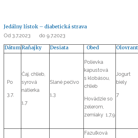
Jedálny lístok – diabetická strava
Od 3.7.2023 do 9.7.2023
Dátum
Raňajky
Desiata
Obed
Olovrant
Polievka
kapustová
Čaj, chlieb,
Jogurt
s klobásou,
Po
syrová
Slané pečivo
biely
chlieb
nátierka
3.7.
1,3
7
Hovädzie so
1,7
zelerom,
zemiaky 1,7,9
Fazuľková