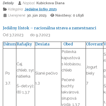
Detaily
Napísal:
Kubickova Diana
Kategória:
Jedálne lístky 2023
Uverejnené:
30. jún 2023
Návštevy: 0
1636
Jedálny lístok – racionálna strava a zamestnanci
Od 3.7.2023 do 9.7.2023
Dátum
Raňajky
Desiata
Obed
Olovrant
V
Polievka
S
kapustová
r
Čaj,
s klobásou,
Jogurt
chlieb, syr.
chlieb
p
Po
Slané pečivo
biely
nátierka
š
Pečené
3.7.
1,3
7
Š–det.výž.
buchty
Š
(8) 1,3,7
lekvárové,
k
sirupová
1
voda 1,3,7