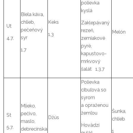
polievka
kyslá
Biela káva,
chlieb,
Keks
Zaklepávaný
Ut
pečeňový
rezeň,
Melón
1,3
syr
4.7.
zemiakové
pyré,
1,7
kapustovo-
mrkvový
šalát 1,3,7
Polievka
cibuľová so
syrom
a opraženou
Mlieko,
Šunka,
žemľou
pečivo,
St
Džús
chlieb
maslo,
Hovädzí
5.7.
debrecínska
1
guláš