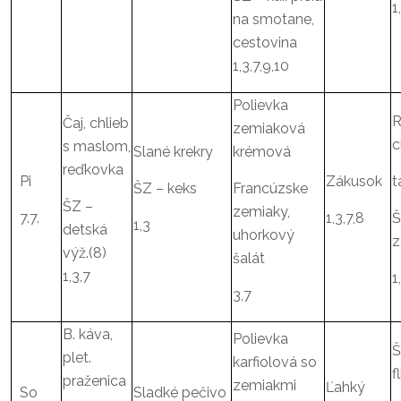
1
na smotane,
cestovina
1,3,7,9,10
Polievka
R
Čaj, chlieb
zemiaková
c
s maslom,
Slané krekry
krémová
reďkovka
Pi
Zákusok
t
ŠZ – keks
Francúzske
ŠZ –
zemiaky,
7.7.
1,3,7,8
Š
1,3
detská
uhorkový
z
výž.(8)
šalát
1,3,7
1
3,7
B. káva,
Polievka
Š
plet.
karfiolová so
f
praženica
zemiakmi
Ľahký
So
Sladké pečivo