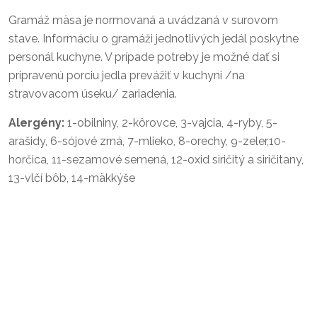
Gramáž mäsa je normovaná a uvádzaná v surovom
stave. Informáciu o gramáži jednotlivých jedál poskytne
personál kuchyne. V prípade potreby je možné dať si
pripravenú porciu jedla prevážiť v kuchyni /na
stravovacom úseku/ zariadenia.
Alergény:
1-obilniny, 2-kôrovce, 3-vajcia, 4-ryby, 5-
arašidy, 6-sójové zrná, 7-mlieko, 8-orechy, 9-zeler,10-
horčica, 11-sezamové semená, 12-oxid siričitý a siričitany,
13-vlčí bôb, 14-mäkkýše