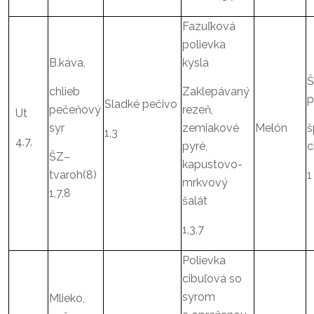
Fazuľková
polievka
B.káva,
kyslá
Š
chlieb
Zaklepávaný
p
Sladké pečivo
pečeňový
rezeň,
Ut
syr
zemiakové
Melón
š
1,3
4.7.
pyré,
c
ŠZ–
kapustovo-
tvaroh(8)
1
mrkvový
1,7,8
šalát
1,3,7
Polievka
cibuľová so
syrom
Mlieko,