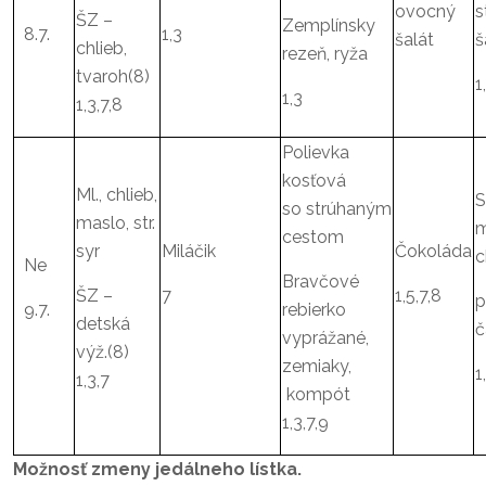
ovocný
s
ŠZ –
Zemplínsky
8.7.
1,3
šalát
š
chlieb,
rezeň, ryža
tvaroh(8)
1
1,3
1,3,7,8
Polievka
kosťová
Ml., chlieb,
S
so strúhaným
maslo, str.
m
cestom
syr
Miláčik
Čokoláda
c
Ne
Bravčové
ŠZ –
7
1,5,7,8
p
9.7.
rebierko
detská
č
vyprážané,
výž.(8)
zemiaky,
1,3,7
kompót
1,3,7,9
Možnosť zmeny jedálneho lístka.