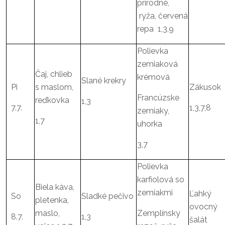
prírodné,
ryža, červená
repa 1,3,9
Polievka
zemiaková
Čaj, chlieb
krémová
Slané krekry
Pi
s maslom,
Zákusok
Francúzske
reďkovka
1,3
7.7.
1,3,7,8
zemiaky,
1,7
uhorka
3,7
Polievka
karfiolová so
Biela káva,
zemiakmi
Ľahký
So
Sladké pečivo
pletenka,
ovocný
maslo,
Zemplínsky
8.7.
1,3
šalát