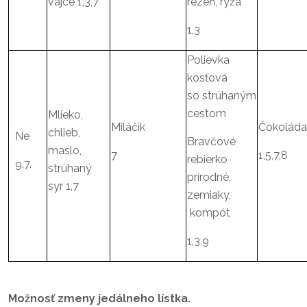
vajce 1,3,7
rezeň, ryža
1,3
Polievka
kosťová
so strúhaným
cestom
Mlieko,
Miláčik
Čokoláda
chlieb,
Ne
Bravčové
maslo,
7
1,5,7,8
rebierko
9.7.
strúhaný
prírodné,
syr 1,7
zemiaky,
kompót
1,3,9
Možnosť zmeny jedálneho lístka.