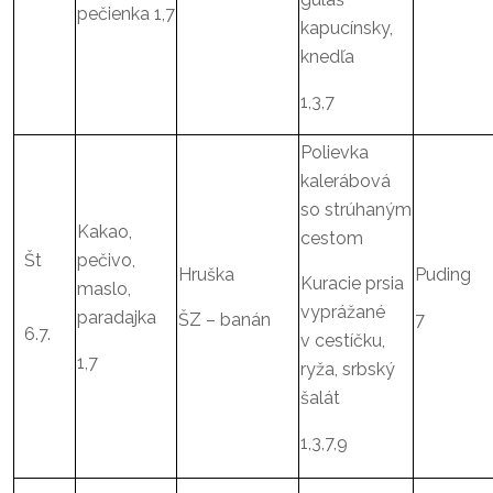
pečienka 1,7
kapucínsky,
knedľa
1,3,7
Polievka
kalerábová
so strúhaným
Kakao,
cestom
Št
pečivo,
Hruška
Puding
Kuracie prsia
maslo,
vyprážané
paradajka
ŠZ – banán
7
6.7.
v cestíčku,
1,7
ryža, srbský
šalát
1,3,7,9