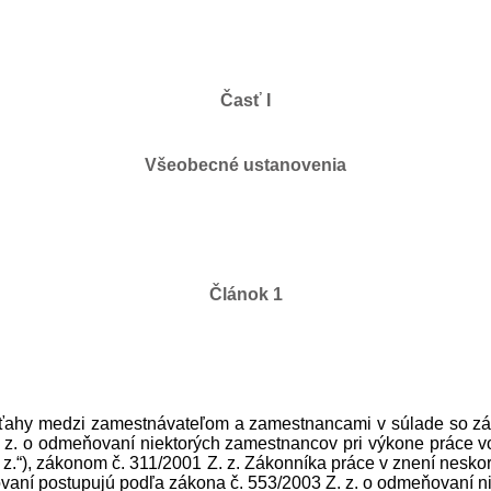
Časť I
Všeobecné ustanovenia
Článok 1
 vzťahy medzi zamestnávateľom a zamestnancami v súlade so z
 Z. z. o odmeňovaní niektorých zamestnancov pri výkone práce
 z.“), zákonom č. 311/2001 Z. z. Zákonníka práce v znení nesko
ňovaní postupujú podľa zákona č. 553/2003 Z. z. o odmeňovaní