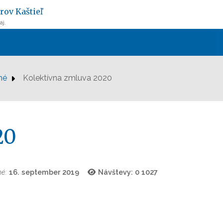
rov Kaštieľ
aj.
né
Kolektívna zmluva 2020
20
né:
16. september 2019
Návštevy: 0
1027