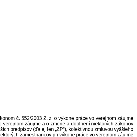
ákonom č. 552/2003 Z. z. o výkone práce vo verejnom záujme
 vo verejnom záujme a o zmene a doplnení niektorých zákonov
rších predpisov (ďalej len „ZP“), kolektívnou zmluvou vyššieho
 niektorých zamestnancov pri výkone práce vo verejnom záujme