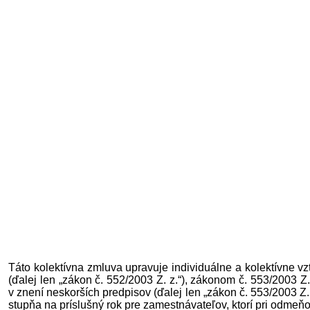
Táto kolektívna zmluva upravuje individuálne a kolektívne
(ďalej len „zákon č. 552/2003 Z. z.“), zákonom č. 553/2003
v znení neskorších predpisov (ďalej len „zákon č. 553/2003 Z.
stupňa na príslušný rok pre zamestnávateľov, ktorí pri odme