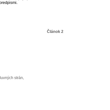
predpismi.
Článok 2
uvných strán,